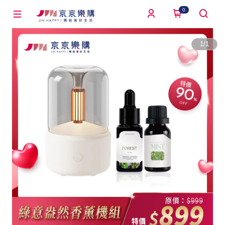
0
1
/
1