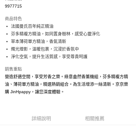
9977715
街口支付
商品特色
全盈+PAY
法國曼氏百年純正精油
ATM付款
芬多精複方精油，如同置身樹林，感受心靈淨化
草本薄荷單方精油，香氣清新
運送方式
燭光燈影，溫暖包裹，沉浸於香氛中
淨化空氣，提升生活質感，享受尊貴呵護
全家取貨付款
每筆NT$65，滿NT$490(含以上)免運費
銷售重點
營造舒適空間，享受芳香之樂。綠意盎然香薰機組，芬多精複方精
7-11取貨付款
油、薄荷單方精油，精選熱銷組合。為生活增添一絲清新。京京樂
每筆NT$65，滿NT$490(含以上)免運費
購 JinHpappy，讓您深度體驗。
宅配
每筆NT$120，滿NT$490(含以上)免運費
詳細說明
相關推薦