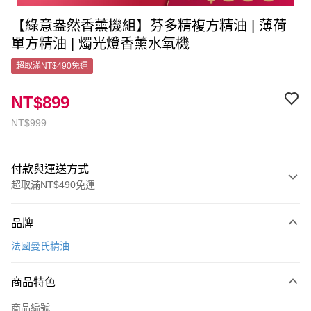
【綠意盎然香薰機組】芬多精複方精油 | 薄荷
單方精油 | 燭光燈香薰水氧機
超取滿NT$490免運
NT$899
NT$999
付款與運送方式
超取滿NT$490免運
付款方式
品牌
信用卡一次付款
法國曼氏精油
超商取貨付款
商品特色
LINE Pay
商品編號
Apple Pay