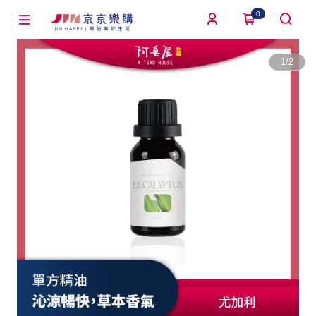
0
1
/
2