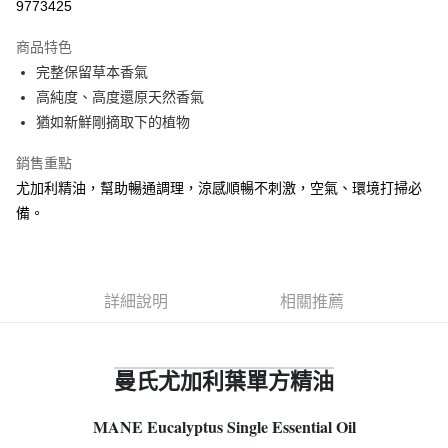
9773425
街口支付
商品特色
全盈+PAY
完整保留草本香氣
ATM付款
高純度、高度還原天然香氣
猶如新鮮剛摘取下的植物
運送方式
銷售重點
全家取貨付款
尤加利精油，幫助暢通調理，涼感順暢不刺激，空氣、環境打掃必
每筆NT$65，滿NT$490(含以上)免運費
備。
7-11取貨付款
每筆NT$65，滿NT$490(含以上)免運費
詳細說明
相關推薦
宅配
每筆NT$120，滿NT$490(含以上)免運費
曼氏尤加利葉單方精油
MANE Eucalyptus Single Essential Oil