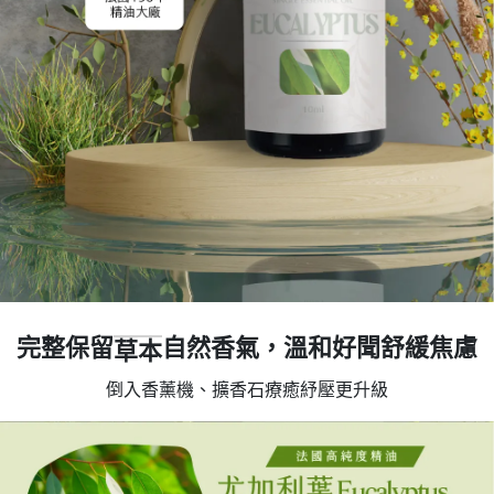
完整保留
自然香氣，溫和好聞舒緩焦慮
草本
倒入香薰機、擴香石療癒紓壓更升級