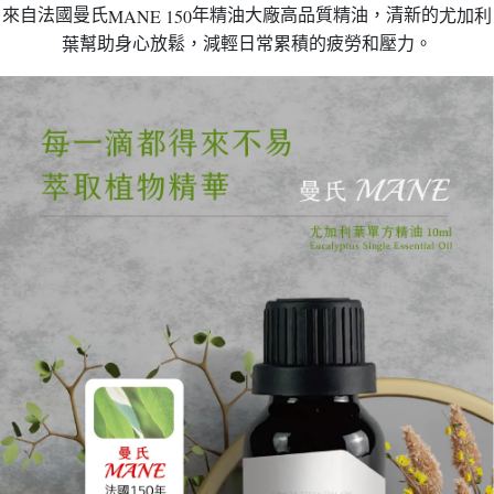
MANE 150
年精油大廠高品質精油，清新的
來自法國曼氏
尤加利
幫助身心放鬆，減輕日常累積的疲勞和壓力。
葉