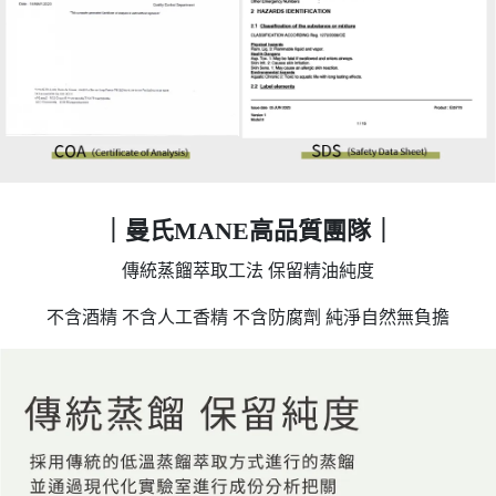
｜曼氏MANE高品質團隊｜
傳統蒸餾萃取工法 保留精油純度
不含酒精 不含人工香精 不含防腐劑 純淨自然無負擔