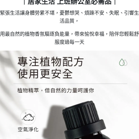
｜居家生活 上班辦公室必需品｜
緊張生活讓身體勞累不堪，憂鬱想哭、煩躁不安、失眠、引響生
活品質，
用最自然的植物香氛驅逐負能量，帶來愉悅幸福，陪伴您輕鬆舒
服度過每一天