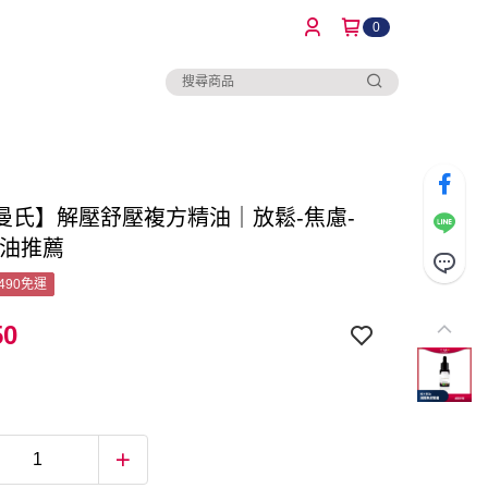
0
曼氏】解壓舒壓複方精油｜放鬆-焦慮-
精油推薦
490免運
50