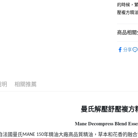
運送方式
的時候，
壓複方精
全家取貨
每筆NT$6
7-11取貨
商品相關分
每筆NT$6
香氛精油
分享
宅配
每筆NT$1
說明
相關推薦
曼氏解壓舒壓複方
Mane Decompress Blend Essen
自法國曼氏
年精油大廠高品質精油，草本和花香的融合
MANE 150