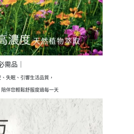
必需品｜
安、失眠、引響生活品質，
，陪伴您輕鬆舒服度過每一天