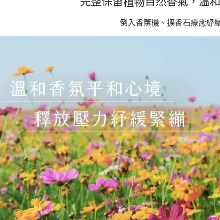
完整保留
自然香氣，溫
植物
倒入香薰機、擴香石療癒紓