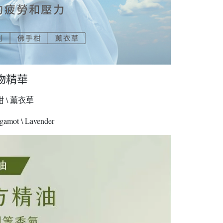
物精華
柑 \ 薰衣草
rgamot \ Lavender