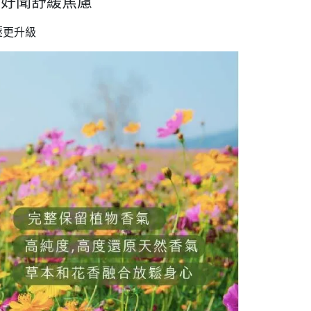
和好聞舒緩焦慮
壓更升級