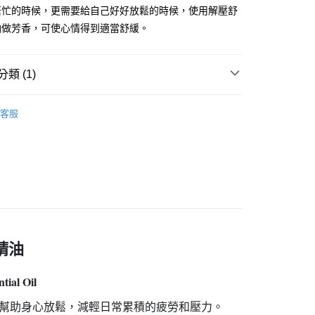
繁忙的時候，更需要給自己好好放鬆的時候，使用解壓舒
油做芳香，可使心情得到適當舒緩。
付款
5，滿NT$490(含以上)免運費
付款
類 (1)
5，滿NT$490(含以上)免運費
►【法國曼氏MANE】複方精油
客服
20，滿NT$490(含以上)免運費
精油
tial Oil
幫助身心放鬆，減輕日常累積的疲勞和壓力。