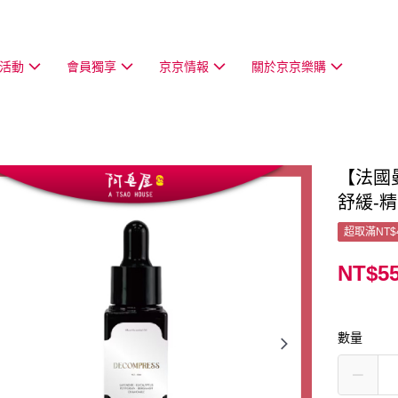
活動
會員獨享
京京情報
關於京京樂購
【法國
舒緩-
超取滿NT$
NT$5
數量