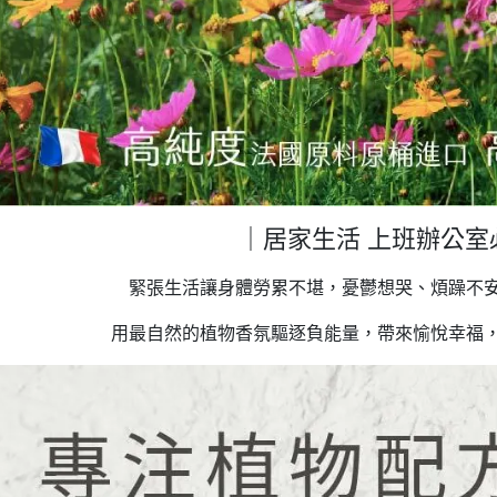
｜居家生活 上班辦公室
緊張生活讓身體勞累不堪，憂鬱想哭、煩躁不
用最自然的植物香氛驅逐負能量，帶來愉悅幸福