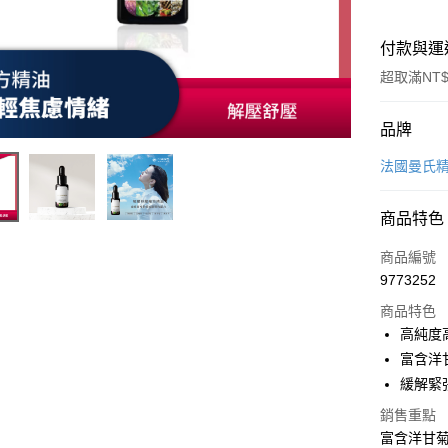
付款與運
超取滿NT$
付款方式
品牌
信用卡一
法國曼氏
超商取貨
商品特色
LINE Pay
商品編號
Apple Pay
9773252
商品特色
街口支付
高純度
全盈+PAY
富含洋
緩解緊
ATM付款
銷售重點
富含洋甘