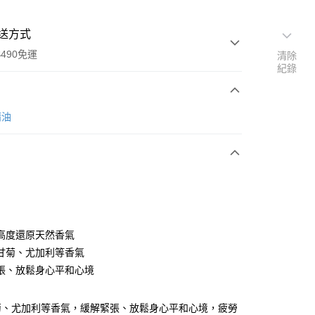
送方式
490免運
清除
紀錄
次付款
精油
付款
高度還原天然香氣
甘菊、尤加利等香氣
張、放鬆身心平和心境
菊、尤加利等香氣，緩解緊張、放鬆身心平和心境，疲勞