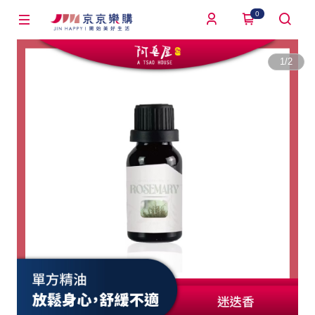
0
1
/
2