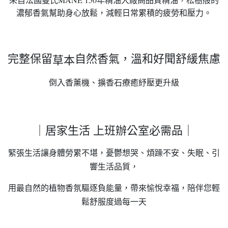
濃郁香氣幫助身心放鬆，減輕日常累積的疲勞和壓力。
完整保留
自然香氣，溫和好聞舒緩焦慮
草本
倒入香薰機、擴香石療癒紓壓更升級
｜居家生活
上班辦公室必需品｜
緊張生活讓身體勞累不堪，憂鬱想哭、煩躁不安、失眠、引
響生活品質，
用最自然的植物香氛驅逐負能量，帶來愉悅幸福，陪伴您輕
鬆舒服度過每一天