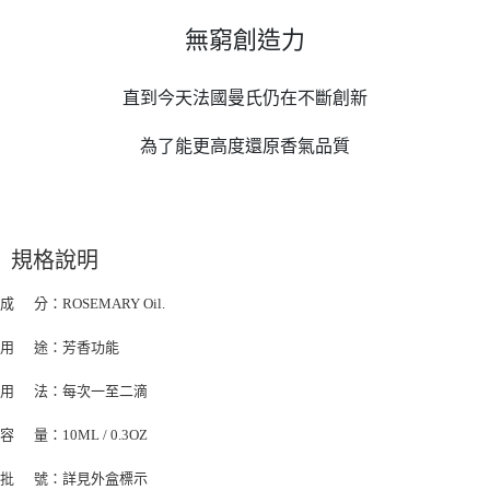
無窮創造力
直到今天法國曼氏仍在不斷創新
為了能更高度還原香氣品質
規格說明
成 分：ROSEMARY Oil.
用 途：芳香功能
用 法：每次一至二滴
容 量：10ML / 0.3OZ
批 號：詳見外盒標示