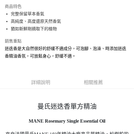
商品特色
全盈+PAY
完整保留草本香氣
ATM付款
高純度、高度還原天然香氣
猶如新鮮剛摘取下的植物
運送方式
銷售重點
全家取貨付款
迷迭香是大自然很好的舒緩不適成分，可泡腳、泡澡、時添加迷迭
每筆NT$65，滿NT$490(含以上)免運費
香精油香氛，可放鬆身心，舒緩不適。
7-11取貨付款
每筆NT$65，滿NT$490(含以上)免運費
詳細說明
相關推薦
宅配
每筆NT$120，滿NT$490(含以上)免運費
曼氏迷迭香單方精油
MANE Rosemary Single Essential Oil
來自法國曼氏MANE 150年精油大廠高品質精油，松樹般的