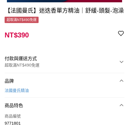
【法國曼氏】迷迭香單方精油｜舒緩-頭髮-泡澡
超取滿NT$490免運
NT$390
付款與運送方式
超取滿NT$490免運
付款方式
品牌
信用卡一次付款
法國曼氏精油
超商取貨付款
商品特色
LINE Pay
商品編號
Apple Pay
9771801
街口支付