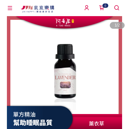
0
1
/
2