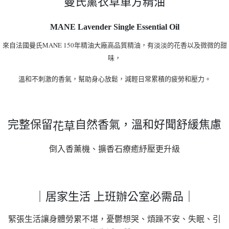
曼氏薰衣草單方精油
MANE Lavender Single Essential Oil
來自法國曼氏MANE 150年精油大廠高品質精油，有淡淡的花香以及微微的甜
味，
溫和不刺激的香氣，幫助身心放鬆，減輕日常累積的疲勞和壓力。
完整保留
自然香氣，溫和好聞舒緩焦慮
花草
倒入香薰機、擴香石療癒紓壓更升級
｜居家生活
上班辦公室必需品｜
緊張生活讓身體勞累不堪，憂鬱想哭、煩躁不安、失眠、引