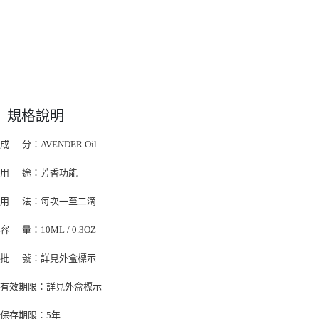
規格說明
成 分：AVENDER Oil.
用 途：芳香功能
用 法：每次一至二滴
容 量：10ML / 0.3OZ
批 號：詳見外盒標示
有效期限：詳見外盒標示
保存期限：5年