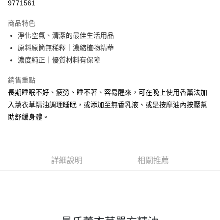
9771561
街口支付
商品特色
全盈+PAY
淨化空氣、清潔的最佳生活用品
ATM付款
原料原筒無稀釋｜濃縮植物精華
濃度純正｜優質材料有保障
運送方式
銷售重點
全家取貨付款
長期睡眠不好、疲勞、睡不著、容易醒來，可在晚上使用香薰法加
每筆NT$65，滿NT$490(含以上)免運費
入薰衣草精油調理睡眠，或添加至無香乳液、或是按摩油內按壓幫
助舒緩身體。
7-11取貨付款
每筆NT$65，滿NT$490(含以上)免運費
宅配
詳細說明
相關推薦
每筆NT$120，滿NT$490(含以上)免運費