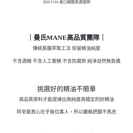
SDS COA 進口報關來源證明
｜曼氏MANE高品質團隊｜
傳統蒸餾萃取工法
保留精油純度
不含酒精
不含人工香精
不含防腐劑
純淨自然無負擔
挑選好的精油不簡單
高品質原料才能提煉出高純度高穩定的好精油
阿皂屋真心在乎每位客人，所以嚴格把關不馬虎