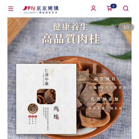
0
1
/
1