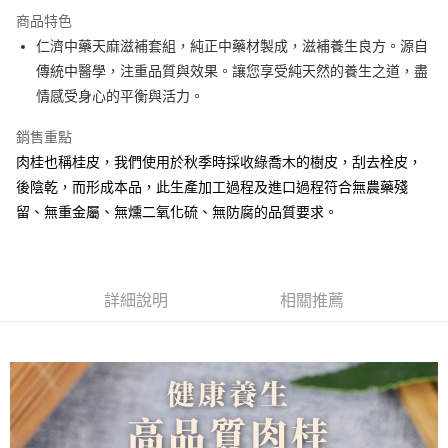
商品特色
全盈+PAY
仁濟中藥天麻滋補套組，純正中藥材製成，滋補養生良方。源自
ATM付款
傳統中醫學，注重品質與效果。讓您享受純天然的養生之道，盡
情感受身心的平衡與活力。
運送方式
銷售重點
全家取貨付款
肉桂也稱桂皮，我們使用於秋季時採收綠喬木的樹皮，刮去栓皮，
每筆NT$65，滿NT$490(含以上)免運費
後陰乾，而形成本品，此生產加工過程及進口過程符合無農藥殘
留、無重金屬、無燻二氧化硫、無防腐的品質要求。
7-11取貨付款
每筆NT$65，滿NT$490(含以上)免運費
宅配
詳細說明
相關推薦
每筆NT$120，滿NT$490(含以上)免運費