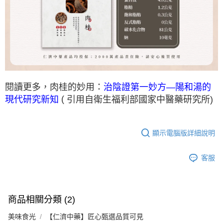
閱讀更多，肉桂的妙用：
治陰證第一妙方—陽和湯的
(
引用自
衛生福利部國家中醫藥研究所
)
現代研究新知
顯示電腦版詳細說明
客服
商品相關分類 (2)
美味食光
【仁濟中藥】匠心甄選品質可見