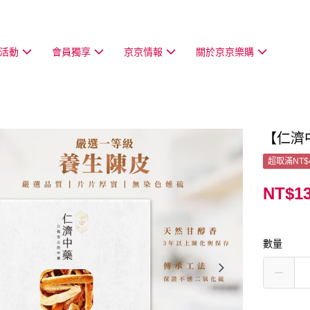
活動
會員獨享
京京情報
關於京京樂購
【仁濟
超取滿NT$
NT$1
數量