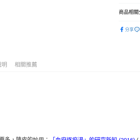
全家取貨
商品相關分
每筆NT$6
7-11取貨
美味食光
分享
每筆NT$6
宅配
每筆NT$1
說明
相關推薦
更多，陳皮的
「血府逐瘀湯」的研究新知 (2016)
妙用：
(