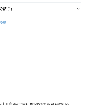
付款
類 (1)
5，滿NT$490(含以上)免運費
付款
【仁濟中藥】匠心甄選品質可見
客服
5，滿NT$490(含以上)免運費
20，滿NT$490(含以上)免運費
引用自
衛生福利部國家中醫藥研究所
)