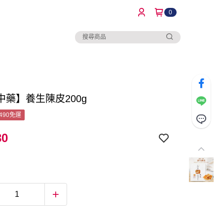
0
中藥】養生陳皮200g
490免運
30