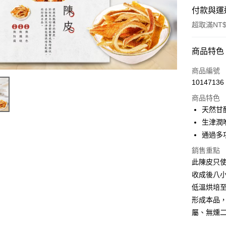
付款與運
超取滿NT$
付款方式
商品特色
信用卡一
商品編號
10147136
超商取貨
商品特色
LINE Pay
天然甘
生津潤
Apple Pay
通過多
街口支付
銷售重點
此陳皮只
全盈+PAY
收成後八
ATM付款
低溫烘培
形成本品
屬、無燻
運送方式